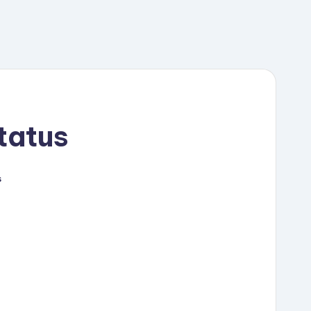
tatus
s