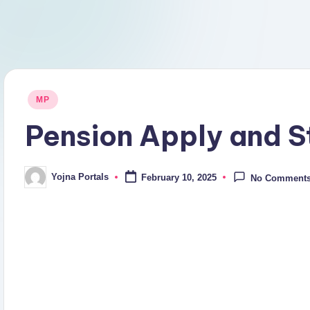
Posted
MP
in
Pension Apply and S
Yojna Portals
February 10, 2025
No Comment
Posted
by