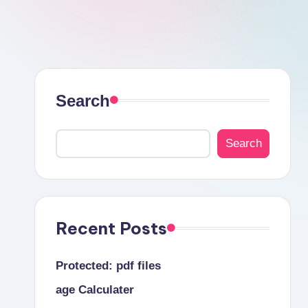
a
l
s
Search
Search
Recent Posts
Protected: pdf files
age Calculater