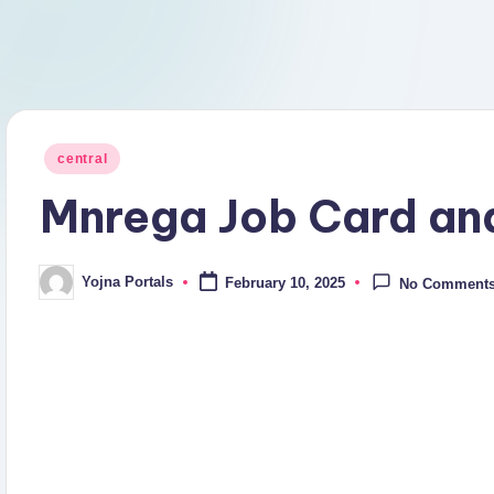
Posted
central
in
Mnrega Job Card and
Yojna Portals
February 10, 2025
No Comment
Posted
by