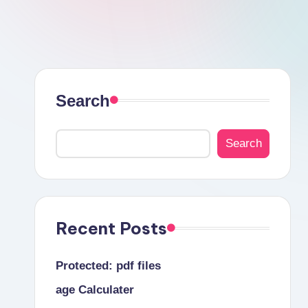
a
l
s
Search
Search
Recent Posts
Protected: pdf files
age Calculater