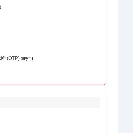
ें।
ओटीपी (OTP) आएगा।