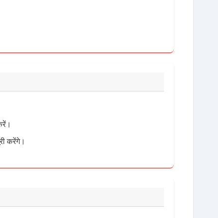
रें।
री करेंगे।