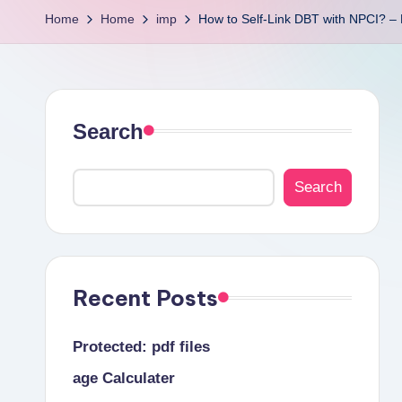
a
Home
Home
imp
How to Self-Link DBT with NPCI? – 
l
s
Search
Search
Recent Posts
Protected: pdf files
age Calculater